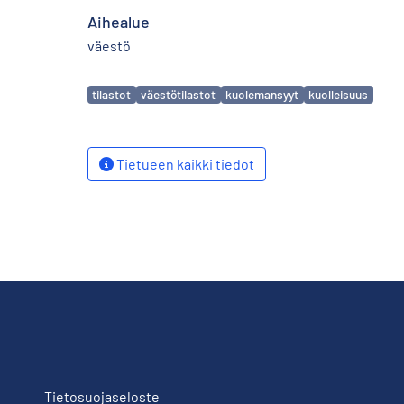
Aihealue
väestö
Avainsanat
tilastot
väestötilastot
kuolemansyyt
kuolleisuus
Tietueen kaikki tiedot
Tietosuojaseloste