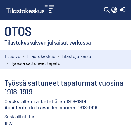
(c
OTOS
Tilastokeskuksen julkaisut verkossa
Etusivu
Tilastokeskus
Tilastojulkaisut
Kokoelmat
Työssä sattuneet tapaturmat vuosina 1918-1919
Selaa
Työssä sattuneet tapaturmat vuosina
1918-1919
Olycksfallen i arbetet åren 1918-1919
Accidents du travail les années 1918-1919
Sosiaalihallitus
1923