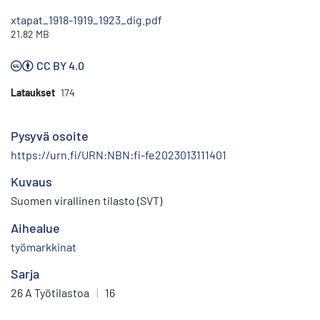
xtapat_1918-1919_1923_dig.pdf
21.82 MB
CC BY 4.0
Lataukset
174
Pysyvä osoite
https://urn.fi/URN:NBN:fi-fe2023013111401
Kuvaus
Suomen virallinen tilasto (SVT)
Aihealue
työmarkkinat
Sarja
26 A Työtilastoa
|
16