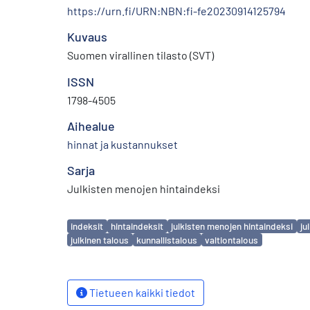
https://urn.fi/URN:NBN:fi-fe20230914125794
Kuvaus
Suomen virallinen tilasto (SVT)
ISSN
1798-4505
Aihealue
hinnat ja kustannukset
Sarja
Julkisten menojen hintaindeksi
Avainsanat
indeksit
hintaindeksit
julkisten menojen hintaindeksi
ju
julkinen talous
kunnallistalous
valtiontalous
Tietueen kaikki tiedot