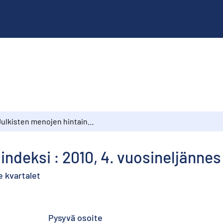
Julkisten menojen hintaindeksi : 2010, 4. vuosineljännes
indeksi : 2010, 4. vuosineljännes
e kvartalet
Pysyvä osoite