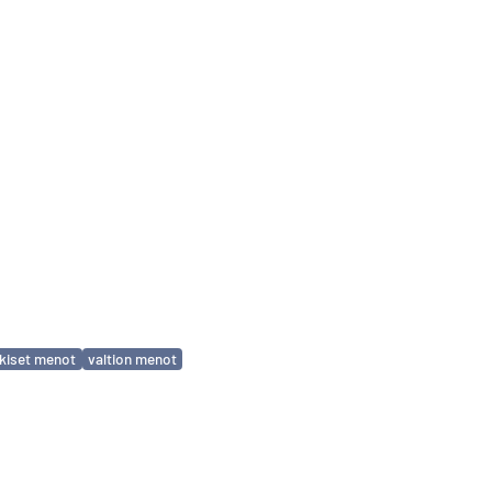
lkiset menot
valtion menot