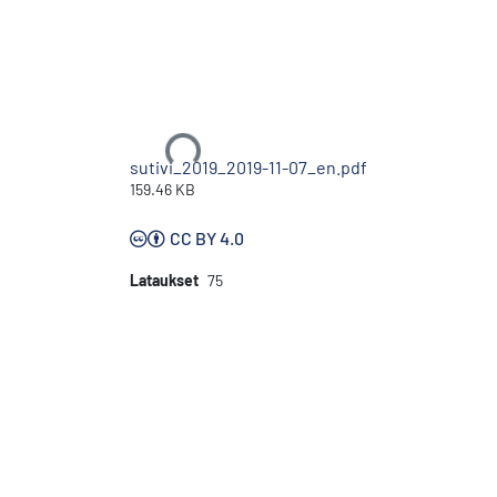
Ladataan...
sutivi_2019_2019-11-07_en.pdf
159.46 KB
CC BY 4.0
Lataukset
75