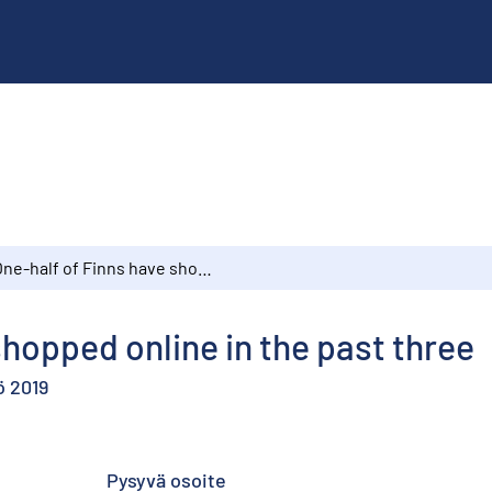
One-half of Finns have shopped online in the past three
shopped online in the past three
ö 2019
Pysyvä osoite