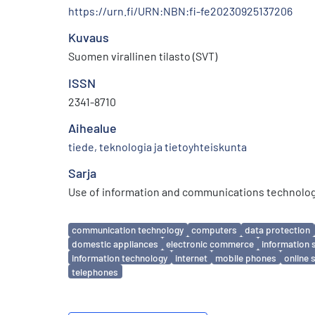
https://urn.fi/URN:NBN:fi-fe20230925137206
Kuvaus
Suomen virallinen tilasto (SVT)
ISSN
2341-8710
Aihealue
tiede, teknologia ja tietoyhteiskunta
Sarja
Use of information and communications technology
Avainsanat
communication technology
computers
data protection
domestic appliances
electronic commerce
information 
information technology
internet
mobile phones
online 
telephones