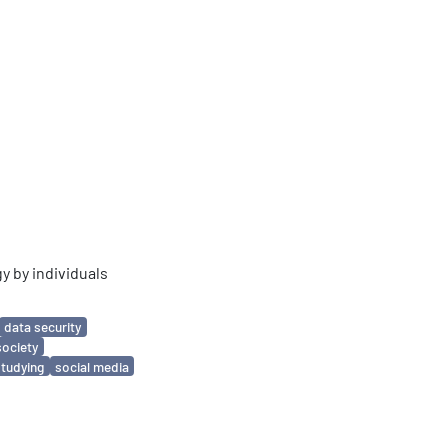
 by individuals
data security
society
studying
social media