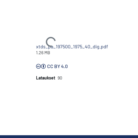
Ladataan...
xtds_pa_197500_1975_40_dig.pdf
1.26 MB
CC BY 4.0
Lataukset
90