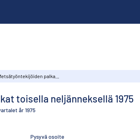
Metsätyöntekijöiden palkat toisella neljänneksellä 1975
kat toisella neljänneksellä 1975
rtalet år 1975
Pysyvä osoite