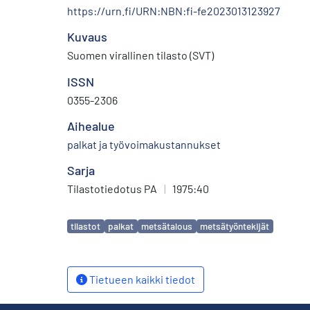
https://urn.fi/URN:NBN:fi-fe2023013123927
Kuvaus
Suomen virallinen tilasto (SVT)
ISSN
0355-2306
Aihealue
palkat ja työvoimakustannukset
Sarja
Tilastotiedotus PA
|
1975:40
Avainsanat
tilastot
palkat
metsätalous
metsätyöntekijät
Tietueen kaikki tiedot