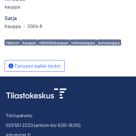
kauppa
Sarja
Kauppa
|
2004:6
Avainsanat
tilastot
kauppa
vähittäiskauppa
tukkukauppa
autokauppa
Tietueen kaikki tiedot
Tietopalvelu
029 551 2220
(arkisin klo 9.00-16.00)
info@stat.fi