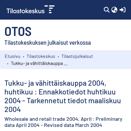
(c
OTOS
Tilastokeskuksen julkaisut verkossa
Etusivu
Tilastokeskus
Tilastojulkaisut
Kokoelmat
Tukku- ja vähittäiskauppa 2004, huhtikuu : Ennakkotiedot huhtikuu 2004 - Tarkennetut tiedot maaliskuu 2004
Selaa
Tukku- ja vähittäiskauppa 2004,
huhtikuu : Ennakkotiedot huhtikuu
2004 - Tarkennetut tiedot maaliskuu
2004
Wholesale and retail trade 2004, April : Preliminary
data April 2004 - Revised data March 2004