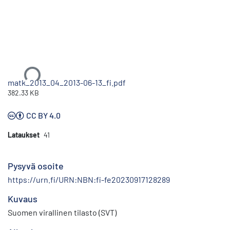
Ladataan...
matk_2013_04_2013-06-13_fi.pdf
382.33 KB
CC BY 4.0
Lataukset
41
Pysyvä osoite
https://urn.fi/URN:NBN:fi-fe20230917128289
Kuvaus
Suomen virallinen tilasto (SVT)