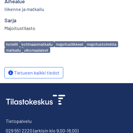
Aihealue
liikenne ja matkailu
Sarja
Majoitustilasto
Avainsanat
hotellit
kotimaanmatkailu
majoitusliikkeet
majoitustoiminta
matkailu
ulkomaalaiset
Tietueen kaikki tiedot
Tietopalvelu
029 551 2220
(arkisin klo 9.00-16.00)