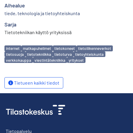
Aihealue
tiede, teknologia ja tietoyhteiskunta
Sarja
Tietotekniikan käyttö yrityksissä
Avainsanat
internet
matkapuhelimet
tietokoneet
tietoliikenneverkot
tietosuoja
tietotekniikka
tietoturva
tietoyhteiskunta
verkkokauppa
viestintätekniikka
yritykset
Tietueen kaikki tiedot
Tietopalvelu