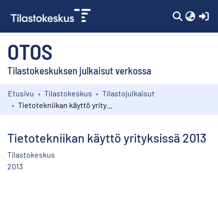
(c
OTOS
Tilastokeskuksen julkaisut verkossa
Etusivu
Tilastokeskus
Tilastojulkaisut
Kokoelmat
Tietotekniikan käyttö yrityksissä 2013
Selaa
Tietotekniikan käyttö yrityksissä 2013
Tilastokeskus
2013