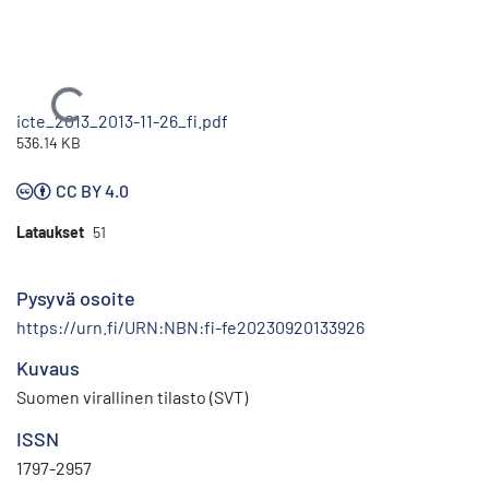
Ladataan...
icte_2013_2013-11-26_fi.pdf
536.14 KB
CC BY 4.0
Lataukset
51
Pysyvä osoite
https://urn.fi/URN:NBN:fi-fe20230920133926
Kuvaus
Suomen virallinen tilasto (SVT)
ISSN
1797-2957