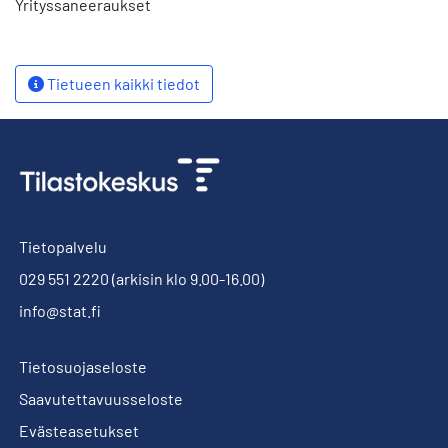
Yrityssaneeraukset
Tietueen kaikki tiedot
Tietopalvelu
029 551 2220
(arkisin klo 9.00-16.00)
info@stat.fi
Tietosuojaseloste
Saavutettavuusseloste
Evästeasetukset