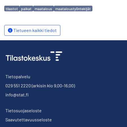
Avainsanat
tilastot
palkat
maatalous
maataloustyöntekijät
Tietueen kaikki tiedot
Tietopalvelu
029 551 2220
(arkisin klo 9.00-16.00)
info@stat.fi
Tietosuojaseloste
Saavutettavuusseloste