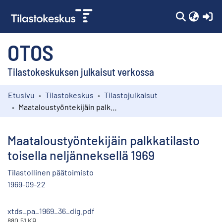
(c
OTOS
Tilastokeskuksen julkaisut verkossa
Etusivu
Tilastokeskus
Tilastojulkaisut
Kokoelmat
Maataloustyöntekijäin palkkatilasto toisella neljänneksellä 1969
Selaa
Maataloustyöntekijäin palkkatilasto
toisella neljänneksellä 1969
Tilastollinen päätoimisto
1969-09-22
xtds_pa_1969_36_dig.pdf
880.51 KB