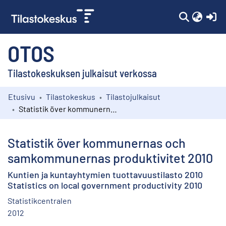
(c
OTOS
Tilastokeskuksen julkaisut verkossa
Etusivu
Tilastokeskus
Tilastojulkaisut
Kokoelmat
Statistik över kommunernas och samkommunernas produktivitet 2010
Selaa
Statistik över kommunernas och
samkommunernas produktivitet 2010
Kuntien ja kuntayhtymien tuottavuustilasto 2010
Statistics on local government productivity 2010
Statistikcentralen
2012