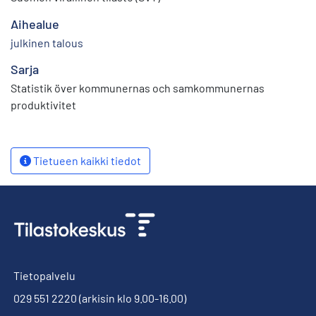
Aihealue
julkinen talous
Sarja
Statistik över kommunernas och samkommunernas
produktivitet
Tietueen kaikki tiedot
Tietopalvelu
029 551 2220
(arkisin klo 9.00-16.00)