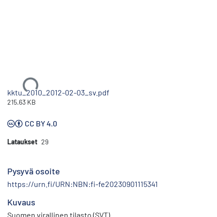
Ladataan...
kktu_2010_2012-02-03_sv.pdf
215.63 KB
CC BY 4.0
Lataukset
29
Pysyvä osoite
https://urn.fi/URN:NBN:fi-fe20230901115341
Kuvaus
Suomen virallinen tilasto (SVT)