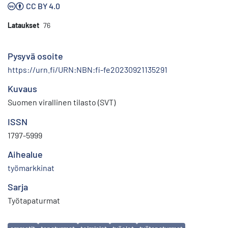
CC BY 4.0
Lataukset
76
Pysyvä osoite
https://urn.fi/URN:NBN:fi-fe20230921135291
Kuvaus
Suomen virallinen tilasto (SVT)
ISSN
1797-5999
Aihealue
työmarkkinat
Sarja
Työtapaturmat
Avainsanat