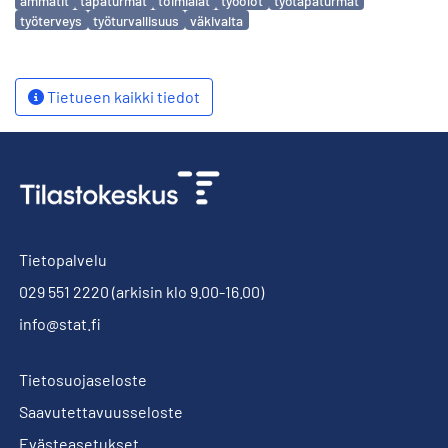
ammatit
tapaturmat
toimialat
työolot
työtapaturmat
työterveys
työturvallisuus
väkivalta
Tietueen kaikki tiedot
Tietopalvelu
029 551 2220
(arkisin klo 9.00-16.00)
info@stat.fi
Tietosuojaseloste
Saavutettavuusseloste
Evästeasetukset