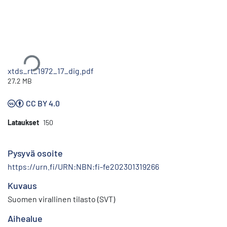
Ladataan...
xtds_rt_1972_17_dig.pdf
27.2 MB
CC BY 4.0
Lataukset
150
Pysyvä osoite
https://urn.fi/URN:NBN:fi-fe202301319266
Kuvaus
Suomen virallinen tilasto (SVT)
Aihealue