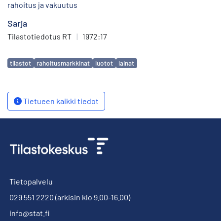
rahoitus ja vakuutus
Sarja
Tilastotiedotus RT
|
1972:17
Avainsanat
tilastot
rahoitusmarkkinat
luotot
lainat
Tietueen kaikki tiedot
Tietopalvelu
029 551 2220
(arkisin klo 9.00-16.00)
info@stat.fi