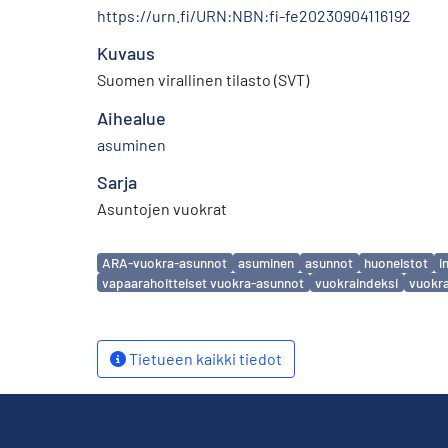
https://urn.fi/URN:NBN:fi-fe20230904116192
Kuvaus
Suomen virallinen tilasto (SVT)
Aihealue
asuminen
Sarja
Asuntojen vuokrat
Avainsanat
ARA-vuokra-asunnot
asuminen
asunnot
huoneistot
i
vapaarahoitteiset vuokra-asunnot
vuokraindeksi
vuokr
Tietueen kaikki tiedot