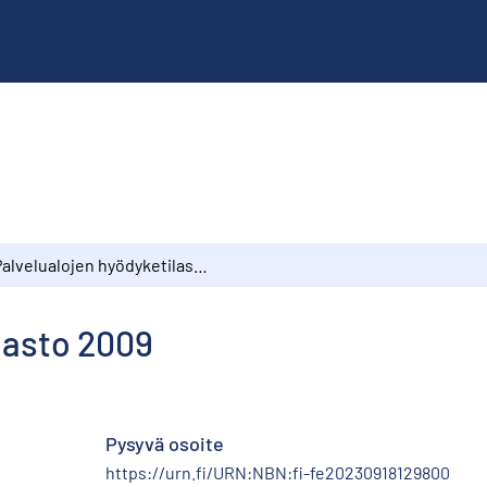
Palvelualojen hyödyketilasto 2009
lasto 2009
Pysyvä osoite
https://urn.fi/URN:NBN:fi-fe20230918129800