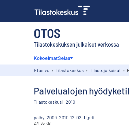
OTOS
Tilastokeskuksen julkaisut verkossa
Kokoelmat
Selaa
Etusivu
Tilastokeskus
Tilastojulkaisut
Palvelualojen hyödyketi
Tilastokeskus
2010
palhy_2009_2010-12-02_fi.pdf
271.65 KB