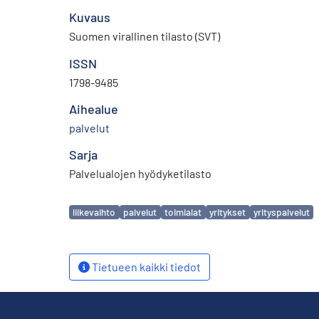
Kuvaus
Suomen virallinen tilasto (SVT)
ISSN
1798-9485
Aihealue
palvelut
Sarja
Palvelualojen hyödyketilasto
Avainsanat
liikevaihto
palvelut
toimialat
yritykset
yrityspalvelut
Tietueen kaikki tiedot