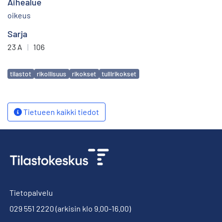
Aihealue
oikeus
Sarja
23 A
|
106
Avainsanat
tilastot
rikollisuus
rikokset
tullirikokset
Tietueen kaikki tiedot
Tietopalvelu
029 551 2220
(arkisin klo 9.00-16.00)