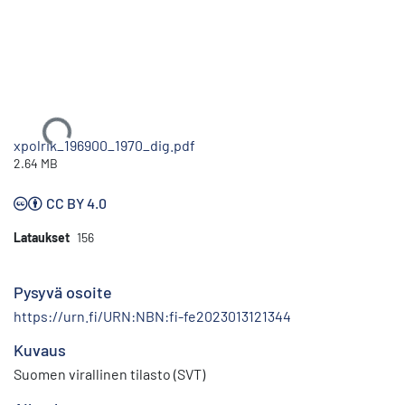
Ladataan...
xpolrik_196900_1970_dig.pdf
2.64 MB
CC BY 4.0
Lataukset
156
Pysyvä osoite
https://urn.fi/URN:NBN:fi-fe2023013121344
Kuvaus
Suomen virallinen tilasto (SVT)