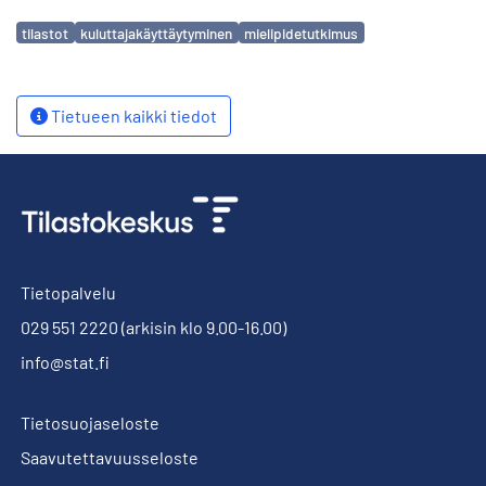
Avainsanat
tilastot
kuluttajakäyttäytyminen
mielipidetutkimus
Tietueen kaikki tiedot
Tietopalvelu
029 551 2220
(arkisin klo 9.00-16.00)
info@stat.fi
Tietosuojaseloste
Saavutettavuusseloste