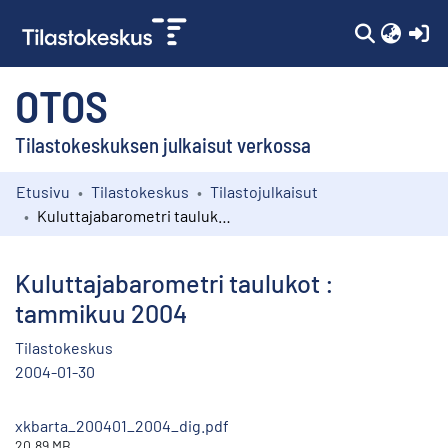
(c
OTOS
Tilastokeskuksen julkaisut verkossa
Etusivu
Tilastokeskus
Tilastojulkaisut
Kokoelmat
Kuluttajabarometri taulukot : tammikuu 2004
Selaa
Kuluttajabarometri taulukot :
tammikuu 2004
Tilastokeskus
2004-01-30
xkbarta_200401_2004_dig.pdf
20.89 MB