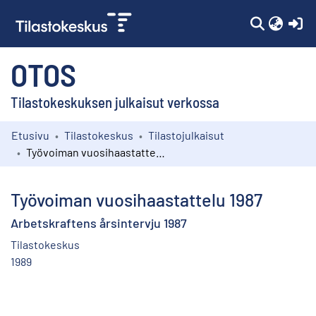
(c
OTOS
Tilastokeskuksen julkaisut verkossa
Etusivu
Tilastokeskus
Tilastojulkaisut
Kokoelmat
Työvoiman vuosihaastattelu 1987
Selaa
Työvoiman vuosihaastattelu 1987
Arbetskraftens årsintervju 1987
Tilastokeskus
1989