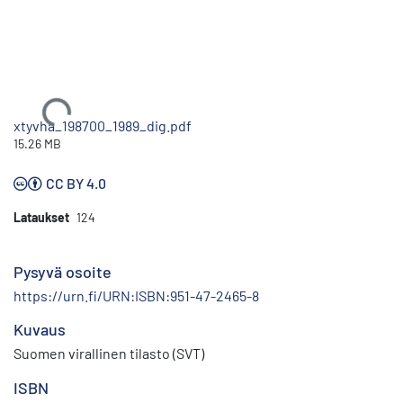
Ladataan...
xtyvha_198700_1989_dig.pdf
15.26 MB
CC BY 4.0
Lataukset
124
Pysyvä osoite
https://urn.fi/URN:ISBN:951-47-2465-8
Kuvaus
Suomen virallinen tilasto (SVT)
ISBN