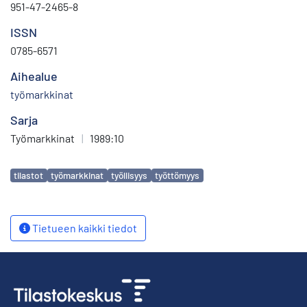
951-47-2465-8
ISSN
0785-6571
Aihealue
työmarkkinat
Sarja
Työmarkkinat
|
1989:10
Avainsanat
tilastot
työmarkkinat
työllisyys
työttömyys
Tietueen kaikki tiedot