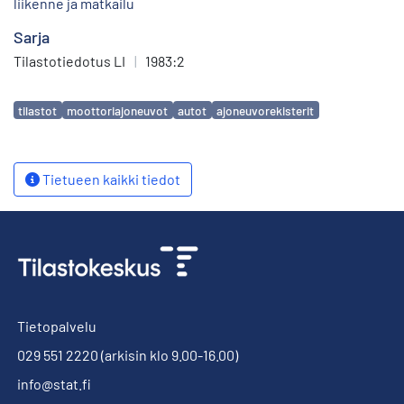
liikenne ja matkailu
Sarja
Tilastotiedotus LI
|
1983:2
Avainsanat
tilastot
moottoriajoneuvot
autot
ajoneuvorekisterit
Tietueen kaikki tiedot
Tietopalvelu
029 551 2220
(arkisin klo 9.00-16.00)
info@stat.fi