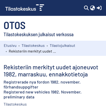
(c
OTOS
Tilastokeskuksen julkaisut verkossa
Etusivu
Tilastokeskus
Tilastojulkaisut
Kokoelmat
Rekisteriin merkityt uudet ajoneuvot 1982, marraskuu, ennakkotietoja
Selaa
Rekisteriin merkityt uudet ajoneuvot
1982, marraskuu, ennakkotietoja
Registrerade nya fordon 1982, november,
förhandsuppgifter
Registered new vehicles 1982, November,
preliminary data
Tilastokeskus