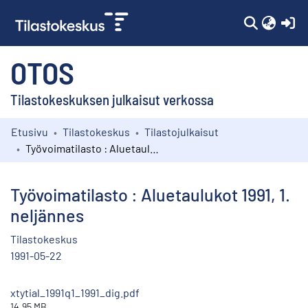
(c
OTOS
Tilastokeskuksen julkaisut verkossa
Etusivu
Tilastokeskus
Tilastojulkaisut
Kokoelmat
Työvoimatilasto : Aluetaulukot 1991, 1. neljännes
Selaa
Työvoimatilasto : Aluetaulukot 1991, 1.
neljännes
Tilastokeskus
1991-05-22
xtytial_1991q1_1991_dig.pdf
14.95 MB