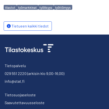
Avainsanat
tilastot
työmarkkinat
työllisyys
työttömyys
Tietueen kaikki tiedot
Tietopalvelu
029 551 2220
(arkisin klo 9.00-16.00)
info@stat.fi
Tietosuojaseloste
Saavutettavuusseloste