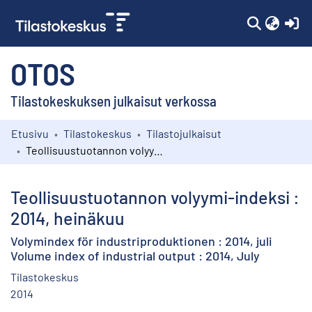
(c
OTOS
Tilastokeskuksen julkaisut verkossa
Etusivu
Tilastokeskus
Tilastojulkaisut
Kokoelmat
Teollisuustuotannon volyymi-indeksi : 2014, heinäkuu
Selaa
Teollisuustuotannon volyymi-indeksi :
2014, heinäkuu
Volymindex för industriproduktionen : 2014, juli
Volume index of industrial output : 2014, July
Tilastokeskus
2014