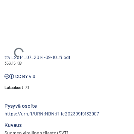
Ladataan...
ttvi_2014_07_2014-09-10_fi.pdf
356.15 KB
CC BY 4.0
Lataukset
31
Pysyvä osoite
https://urn.fi/URN:NBN:fi-fe20230919132907
Kuvaus
Suomen virallinen tilasto (SVT)