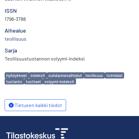
ISSN
1796-3788
Aihealue
teollisuus
Sarja
Teollisuustuotannon volyymi-indeksi
Avainsanat
hyödykkeet
indeksit
suhdannevaihtelut
teollisuus
toimialat
tuotanto
tuotteet
volyymi-indeksit
Tietueen kaikki tiedot