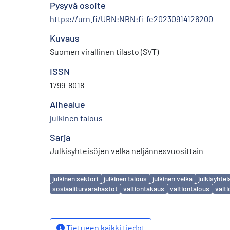
Pysyvä osoite
https://urn.fi/URN:NBN:fi-fe20230914126200
Kuvaus
Suomen virallinen tilasto (SVT)
ISSN
1799-8018
Aihealue
julkinen talous
Sarja
Julkisyhteisöjen velka neljännesvuosittain
Avainsanat
julkinen sektori
julkinen talous
julkinen velka
julkisyhtei
sosiaaliturvarahastot
valtiontakaus
valtiontalous
valti
Tietueen kaikki tiedot