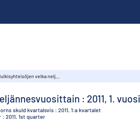
Julkisyhteisöjen velka neljännesvuosittain : 2011, 1. vuosineljännes
eljännesvuosittain : 2011, 1. vuo
orns skuld kvartalsvis : 2011, 1:a kvartalet
 2011, 1st quarter