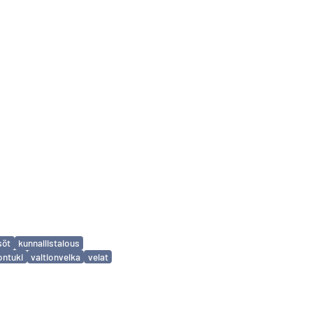
söt
kunnallistalous
ontuki
valtionvelka
velat