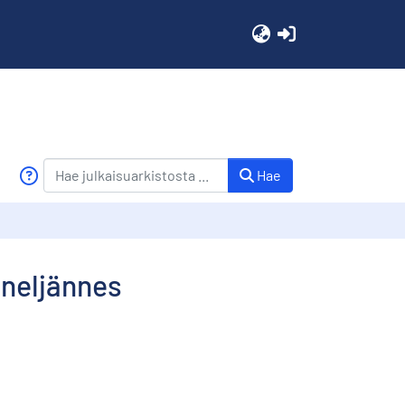
(current)
Hae
sineljännes