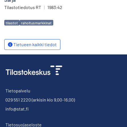
Tilastotiedotus RT
|
1983:42
Avainsanat
tilastot
rahoitusmarkkinat
Tietueen kaikki tiedot
Tietopalvelu
029 551 2220
(arkisin klo 9.00-16.00)
info@stat.fi
Tietosuojaseloste