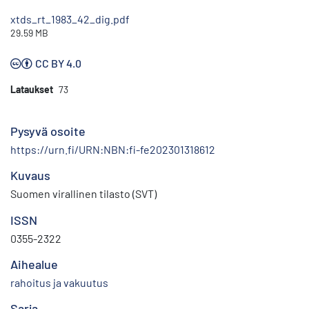
xtds_rt_1983_42_dig.pdf
29.59 MB
CC BY 4.0
Lataukset
73
Pysyvä osoite
https://urn.fi/URN:NBN:fi-fe202301318612
Kuvaus
Suomen virallinen tilasto (SVT)
ISSN
0355-2322
Aihealue
rahoitus ja vakuutus
Sarja