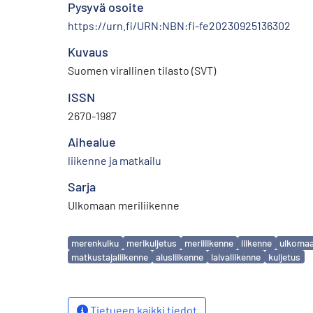
Pysyvä osoite
https://urn.fi/URN:NBN:fi-fe20230925136302
Kuvaus
Suomen virallinen tilasto (SVT)
ISSN
2670-1987
Aihealue
liikenne ja matkailu
Sarja
Ulkomaan meriliikenne
Avainsanat
merenkulku
merikuljetus
meriliikenne
liikenne
ulkomaa
matkustajaliikenne
alusliikenne
laivaliikenne
kuljetus
Tietueen kaikki tiedot