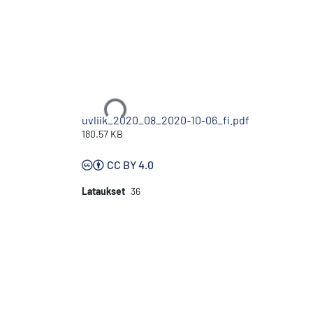
Ladataan...
uvliik_2020_08_2020-10-06_fi.pdf
180.57 KB
CC BY 4.0
Lataukset
36