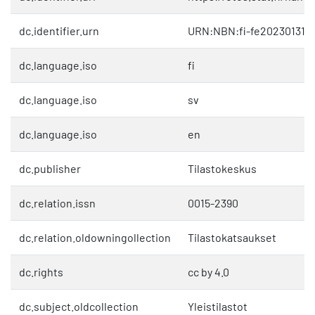
dc.identifier.urn
URN:NBN:fi-fe2023013116
dc.language.iso
fi
dc.language.iso
sv
dc.language.iso
en
dc.publisher
Tilastokeskus
dc.relation.issn
0015-2390
dc.relation.oldowningollection
Tilastokatsaukset
dc.rights
cc by 4.0
dc.subject.oldcollection
Yleistilastot