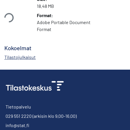
Ladataan...
18.48 MB
Format:
Adobe Portable Document
Format
Kokoelmat
Tilastojulkaisut
Tietopalvelu
029 551 2220
(arkisin klo 9.00-16.00)
info@stat.fi