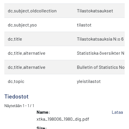
dc.subject.oldcollection
Tilastokatsaukset
dc.subject.yso
tilastot
dc.title
Tilastokatsauksia N:o 6 1
dc.title.alternative
Statistiska översikter Nr 
dc.title.alternative
Bulletin of Statistics No. 
dc.topic
yleistilastot
Tiedostot
Näytetään
1 - 1 / 1
Name:
Lataa
xtka_198006_1980_dig.pdf
Size: