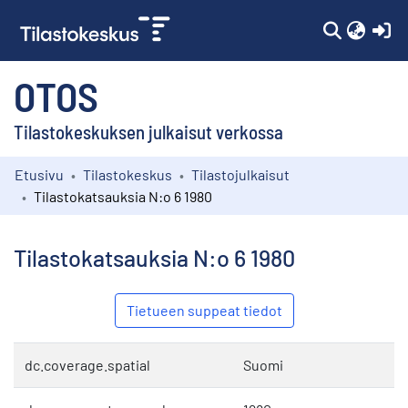
(c
OTOS
Tilastokeskuksen julkaisut verkossa
Etusivu
Tilastokeskus
Tilastojulkaisut
Kokoelmat
Tilastokatsauksia N:o 6 1980
Selaa
Tilastokatsauksia N:o 6 1980
Tietueen suppeat tiedot
dc.coverage.spatial
Suomi