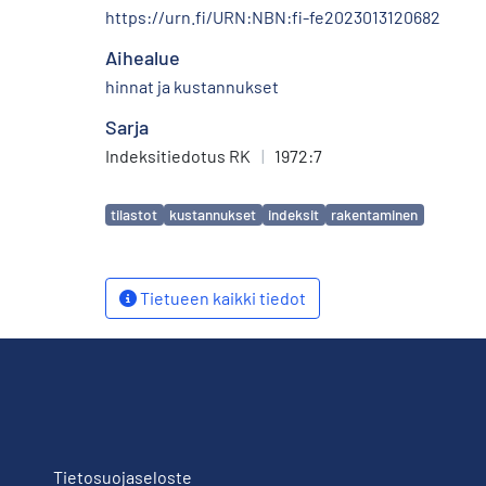
https://urn.fi/URN:NBN:fi-fe2023013120682
Aihealue
hinnat ja kustannukset
Sarja
Indeksitiedotus RK
|
1972:7
Avainsanat
tilastot
kustannukset
indeksit
rakentaminen
Tietueen kaikki tiedot
Tietosuojaseloste