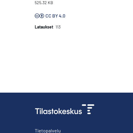
525.32 KB
CC BY 4.0
Lataukset
113
Tietopalvelu