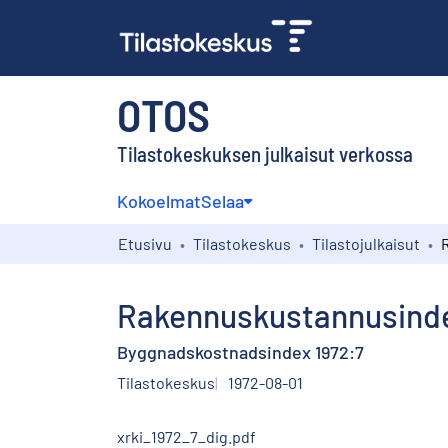
OTOS
Tilastokeskuksen julkaisut verkossa
Kokoelmat
Selaa
Etusivu
Tilastokeskus
Tilastojulkaisut
Rakennuskustannusinde
Byggnadskostnadsindex 1972:7
Tilastokeskus
1972-08-01
xrki_1972_7_dig.pdf