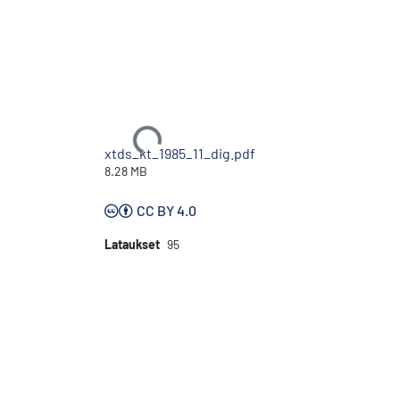
Ladataan...
xtds_kt_1985_11_dig.pdf
8.28 MB
CC BY 4.0
Lataukset
95