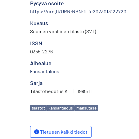
Pysyvä osoite
https://urn.fi/URN:NBN:fi-fe2023013122720
Kuvaus
Suomen virallinen tilasto (SVT)
ISSN
0355-2276
Aihealue
kansantalous
Sarja
Tilastotiedotus KT
|
1985:11
Avainsanat
tilastot
kansantalous
maksutase
Tietueen kaikki tiedot