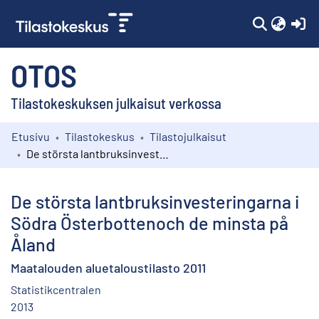
(c
OTOS
Tilastokeskuksen julkaisut verkossa
Etusivu
Tilastokeskus
Tilastojulkaisut
Kokoelmat
De största lantbruksinvesteringarna i Södra Österbottenoch de minsta på Åland
Selaa
De största lantbruksinvesteringarna i
Södra Österbottenoch de minsta på
Åland
Maatalouden aluetaloustilasto 2011
Statistikcentralen
2013