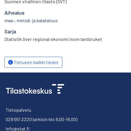
Suomen virallinen tilasto (SVT)
Aihealue
maa-, metsä- ja kalatalous
Sarja
Statistik över regional ekonomi inom lantbruket
Tietueen kaikki tiedot
Tietopalvelu
029 551 2220
(arkisin klo 9.00-16.00)
info@stat.fi