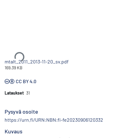
Ladataan...
mtalt_2011_2013-11-20_sv.pdf
169.39 KB
CC BY 4.0
Lataukset
31
Pysyvä osoite
https://urn.fi/URN:NBN:fi-fe20230906120332
Kuvaus