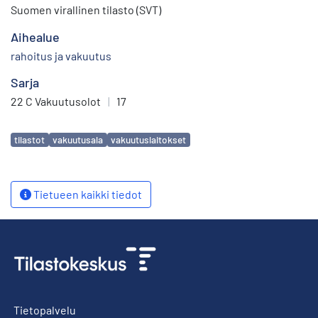
Suomen virallinen tilasto (SVT)
Aihealue
rahoitus ja vakuutus
Sarja
22 C Vakuutusolot
|
17
Avainsanat
tilastot
vakuutusala
vakuutuslaitokset
Tietueen kaikki tiedot
Tietopalvelu