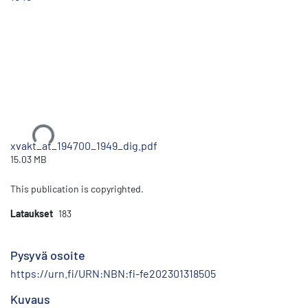
Ladataan...
xvakt_at_194700_1949_dig.pdf
15.03 MB
This publication is copyrighted.
Lataukset
183
Pysyvä osoite
https://urn.fi/URN:NBN:fi-fe202301318505
Kuvaus