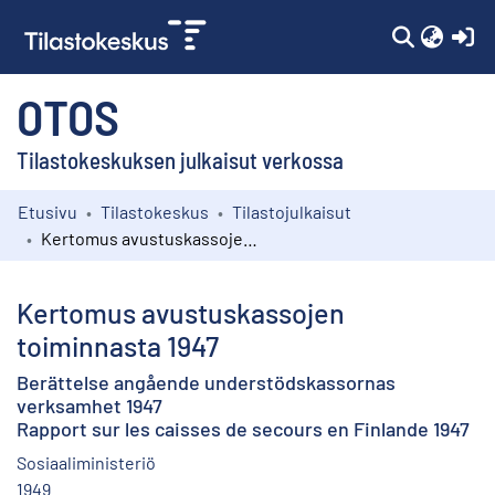
(c
OTOS
Tilastokeskuksen julkaisut verkossa
Etusivu
Tilastokeskus
Tilastojulkaisut
Kokoelmat
Kertomus avustuskassojen toiminnasta 1947
Selaa
Kertomus avustuskassojen
toiminnasta 1947
Berättelse angående understödskassornas
verksamhet 1947
Rapport sur les caisses de secours en Finlande 1947
Sosiaaliministeriö
1949