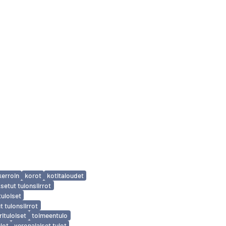
kerroin
korot
kotitaloudet
etut tulonsiirrot
tuloiset
 tulonsiirrot
rituloiset
toimeentulo
lot
veronalaiset tulot