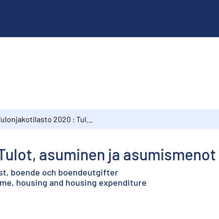
Tulonjakotilasto 2020 : Tulot, asuminen ja asumismenot
 Tulot, asuminen ja asumismenot
mst, boende och boendeutgifter
come, housing and housing expenditure