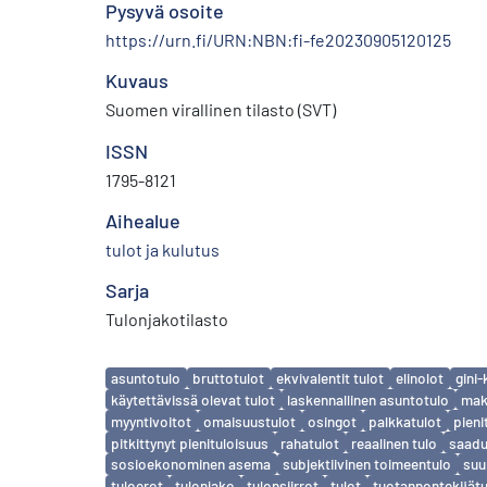
Pysyvä osoite
https://urn.fi/URN:NBN:fi-fe20230905120125
Kuvaus
Suomen virallinen tilasto (SVT)
ISSN
1795-8121
Aihealue
tulot ja kulutus
Sarja
Tulonjakotilasto
Avainsanat
asuntotulo
bruttotulot
ekvivalentit tulot
elinolot
gini-
käytettävissä olevat tulot
laskennallinen asuntotulo
maks
myyntivoitot
omaisuustulot
osingot
palkkatulot
pieni
pitkittynyt pienituloisuus
rahatulot
reaalinen tulo
saadut
sosioekonominen asema
subjektiivinen toimeentulo
suu
tuloerot
tulonjako
tulonsiirrot
tulot
tuotannontekijätu