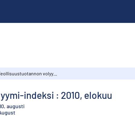
Teollisuustuotannon volyymi-indeksi : 2010, elokuu
yymi-indeksi : 2010, elokuu
10, augusti
 August