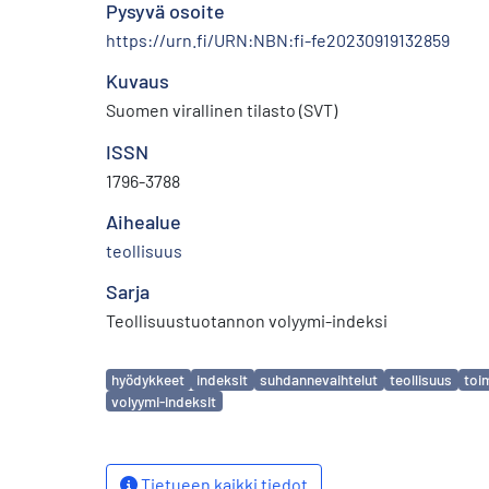
Pysyvä osoite
https://urn.fi/URN:NBN:fi-fe20230919132859
Kuvaus
Suomen virallinen tilasto (SVT)
ISSN
1796-3788
Aihealue
teollisuus
Sarja
Teollisuustuotannon volyymi-indeksi
Avainsanat
hyödykkeet
indeksit
suhdannevaihtelut
teollisuus
toi
volyymi-indeksit
Tietueen kaikki tiedot