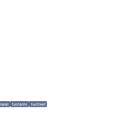
mialat
tuotanto
tuotteet