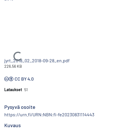
Ladataan...
jyrt_2018_02_2018-09-28_en.pdf
226.56 KB
CC BY 4.0
Lataukset
51
Pysyvä osoite
https://urn.fi/URN:NBN:fi-fe20230831114443
Kuvaus