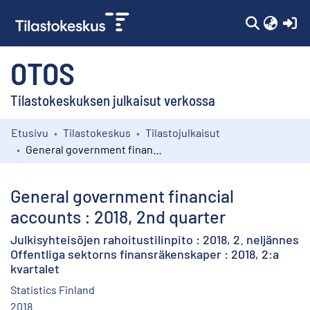
(c
OTOS
Tilastokeskuksen julkaisut verkossa
Etusivu
Tilastokeskus
Tilastojulkaisut
Kokoelmat
General government financial accounts : 2018, 2nd quarter
Selaa
General government financial
accounts : 2018, 2nd quarter
Julkisyhteisöjen rahoitustilinpito : 2018, 2. neljännes
Offentliga sektorns finansräkenskaper : 2018, 2:a
kvartalet
Statistics Finland
2018