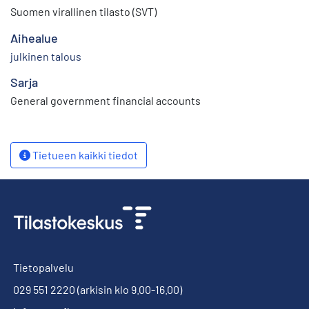
Suomen virallinen tilasto (SVT)
Aihealue
julkinen talous
Sarja
General government financial accounts
Tietueen kaikki tiedot
Tietopalvelu
029 551 2220
(arkisin klo 9.00-16.00)