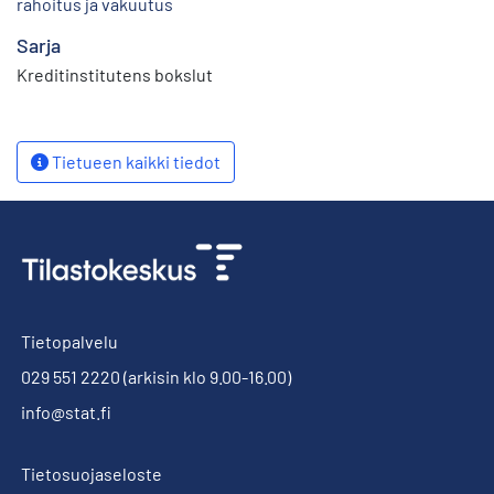
rahoitus ja vakuutus
Sarja
Kreditinstitutens bokslut
Tietueen kaikki tiedot
Tietopalvelu
029 551 2220
(arkisin klo 9.00-16.00)
info@stat.fi
Tietosuojaseloste