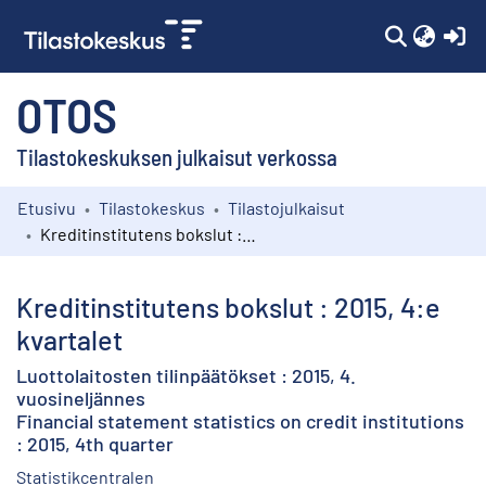
(c
OTOS
Tilastokeskuksen julkaisut verkossa
Etusivu
Tilastokeskus
Tilastojulkaisut
Kokoelmat
Kreditinstitutens bokslut : 2015, 4:e kvartalet
Selaa
Kreditinstitutens bokslut : 2015, 4:e
kvartalet
Luottolaitosten tilinpäätökset : 2015, 4.
vuosineljännes
Financial statement statistics on credit institutions
: 2015, 4th quarter
Statistikcentralen