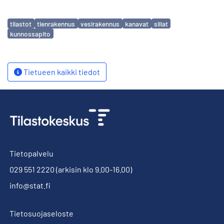
Avainsanat
tilastot
tienrakennus
vesirakennus
kanavat
sillat
kunnossapito
Tietueen kaikki tiedot
Tietopalvelu
029 551 2220
(arkisin klo 9.00-16.00)
info@stat.fi
Tietosuojaseloste