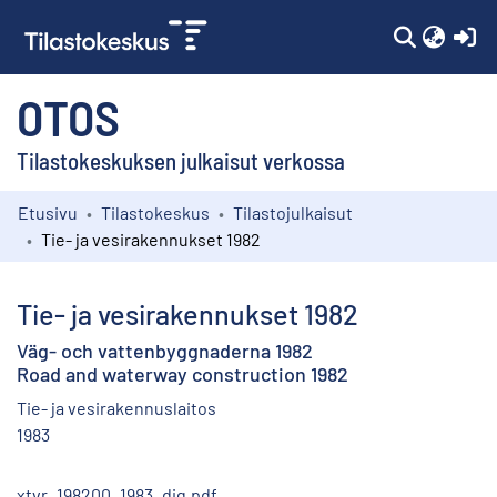
(c
OTOS
Tilastokeskuksen julkaisut verkossa
Etusivu
Tilastokeskus
Tilastojulkaisut
Kokoelmat
Tie- ja vesirakennukset 1982
Selaa
Tie- ja vesirakennukset 1982
Väg- och vattenbyggnaderna 1982
Road and waterway construction 1982
Tie- ja vesirakennuslaitos
1983
xtvr_198200_1983_dig.pdf