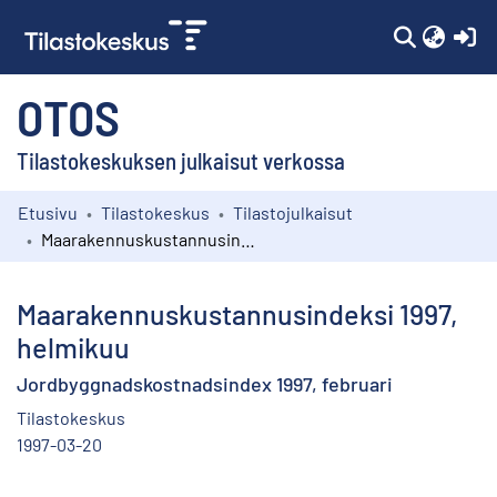
(c
OTOS
Tilastokeskuksen julkaisut verkossa
Etusivu
Tilastokeskus
Tilastojulkaisut
Kokoelmat
Maarakennuskustannusindeksi 1997, helmikuu
Selaa
Maarakennuskustannusindeksi 1997,
helmikuu
Jordbyggnadskostnadsindex 1997, februari
Tilastokeskus
1997-03-20