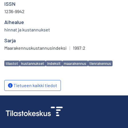
ISSN
1236-9942
Aihealue
hinnat ja kustannukset
Sarja
Maarakennuskustannusindeksi
|
1997:2
Avainsanat
tilastot
kustannukset
indeksit
maarakennus
tienrakennus
Tietueen kaikki tiedot