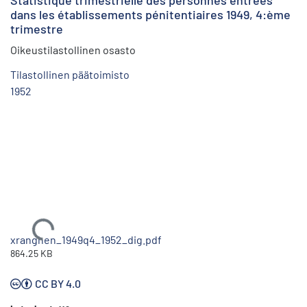
Statistique trimestrielle des personnes entrées
dans les établissements pénitentiaires 1949, 4:ème
trimestre
Oikeustilastollinen osasto
Tilastollinen päätoimisto
1952
Ladataan...
xranghen_1949q4_1952_dig.pdf
864.25 KB
CC BY 4.0