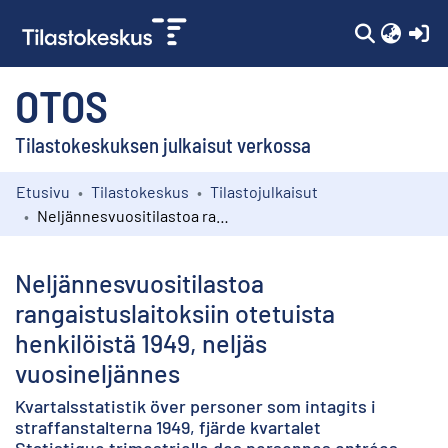
(c
OTOS
Tilastokeskuksen julkaisut verkossa
Etusivu
Tilastokeskus
Tilastojulkaisut
Kokoelmat
Neljännesvuositilastoa rangaistuslaitoksiin otetuista henkilöistä 1949, neljäs vuosineljännes
Selaa
Neljännesvuositilastoa
rangaistuslaitoksiin otetuista
henkilöistä 1949, neljäs
vuosineljännes
Kvartalsstatistik över personer som intagits i
straffanstalterna 1949, fjärde kvartalet