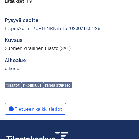
Lataukset
119
Pysyvä osoite
https://urn.fi/URN:NBN:fi-fe2023031632125
Kuvaus
Suomen virallinen tilasto (SVT)
Aihealue
oikeus
Avainsanat
tilastot
rikollisuus
rangaistukset
Tietueen kaikki tiedot