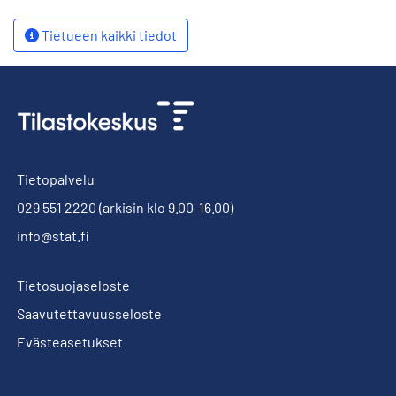
Tietueen kaikki tiedot
Tietopalvelu
029 551 2220
(arkisin klo 9.00-16.00)
info@stat.fi
Tietosuojaseloste
Saavutettavuusseloste
Evästeasetukset