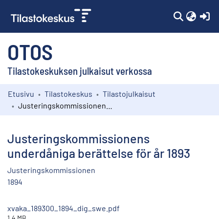
(c
OTOS
Tilastokeskuksen julkaisut verkossa
Etusivu
Tilastokeskus
Tilastojulkaisut
Kokoelmat
Justeringskommissionens underdåniga berättelse för år 1893
Selaa
Justeringskommissionens
underdåniga berättelse för år 1893
Justeringskommissionen
1894
xvaka_189300_1894_dig_swe.pdf
1.4 MB