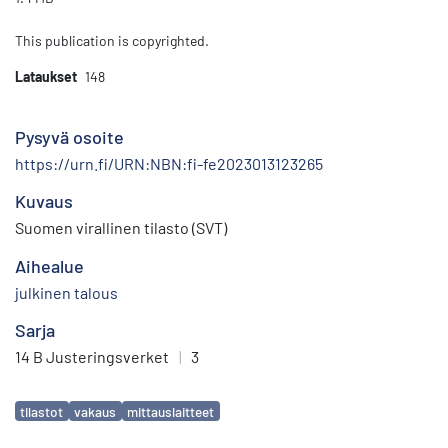
This publication is copyrighted.
Lataukset
148
Pysyvä osoite
https://urn.fi/URN:NBN:fi-fe2023013123265
Kuvaus
Suomen virallinen tilasto (SVT)
Aihealue
julkinen talous
Sarja
14 B Justeringsverket
|
3
Avainsanat
tilastot
vakaus
mittauslaitteet