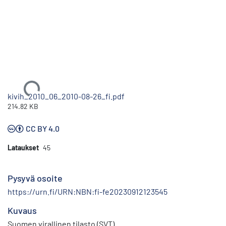
Ladataan...
kivih_2010_06_2010-08-26_fi.pdf
214.82 KB
CC BY 4.0
Lataukset
45
Pysyvä osoite
https://urn.fi/URN:NBN:fi-fe20230912123545
Kuvaus
Suomen virallinen tilasto (SVT)