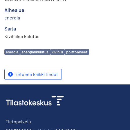
Aihealue
energia
Sarja
Kivihiilen kulutus
Avainsanat
energia
energiankulutus
kivihiili
polttoaineet
Tietueen kaikki tiedot
Tietopalvelu