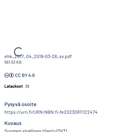
Ladataan...
ehk_2017_04_2018-03-28_sv.pdf
561.53 KB
CC BY 4.0
Lataukset
38
Pysyvä osoite
https://urn.fi/URN:NBN:fi-fe20230911122474
Kuvaus
Suomen virallinen tilasto (SVT)