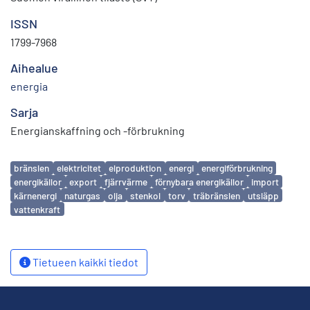
ISSN
1799-7968
Aihealue
energia
Sarja
Energianskaffning och -förbrukning
Avainsanat
bränslen
elektricitet
elproduktion
energi
energiförbrukning
energikällor
export
fjärrvärme
förnybara energikällor
import
kärnenergi
naturgas
olja
stenkol
torv
träbränslen
utsläpp
vattenkraft
Tietueen kaikki tiedot