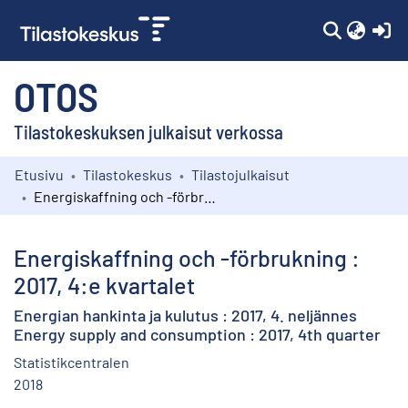
(c
OTOS
Tilastokeskuksen julkaisut verkossa
Etusivu
Tilastokeskus
Tilastojulkaisut
Kokoelmat
Energiskaffning och -förbrukning : 2017, 4:e kvartalet
Selaa
Energiskaffning och -förbrukning :
2017, 4:e kvartalet
Energian hankinta ja kulutus : 2017, 4. neljännes
Energy supply and consumption : 2017, 4th quarter
Statistikcentralen
2018