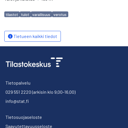
Avainsanat
tilastot
tulot
varallisuus
verotus
Tietueen kaikki tiedot
Tietopalvelu
029 551 2220
(arkisin klo 9.00-16.00)
info@stat.fi
Tietosuojaseloste
Saavutettavuusseloste