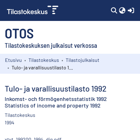
(c
OTOS
Tilastokeskuksen julkaisut verkossa
Etusivu
Tilastokeskus
Tilastojulkaisut
Kokoelmat
Tulo- ja varallisuustilasto 1992
Selaa
Tulo- ja varallisuustilasto 1992
Inkomst- och förmögenhetsstatistik 1992
Statistics of income and property 1992
Tilastokeskus
1994
xtvt_199200_1994_dig.pdf