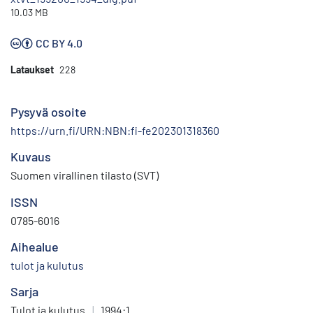
10.03 MB
CC BY 4.0
Lataukset
228
Pysyvä osoite
https://urn.fi/URN:NBN:fi-fe202301318360
Kuvaus
Suomen virallinen tilasto (SVT)
ISSN
0785-6016
Aihealue
tulot ja kulutus
Sarja
Tulot ja kulutus
|
1994:1