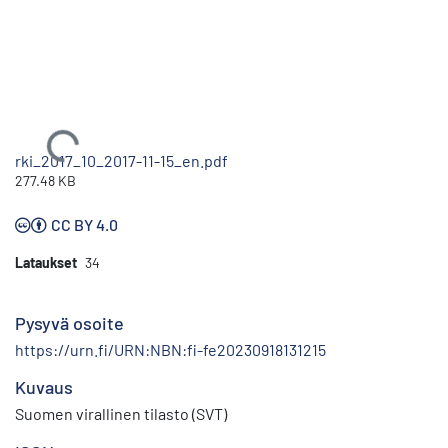
Ladataan...
rki_2017_10_2017-11-15_en.pdf
277.48 KB
CC BY 4.0
Lataukset
34
Pysyvä osoite
https://urn.fi/URN:NBN:fi-fe20230918131215
Kuvaus
Suomen virallinen tilasto (SVT)