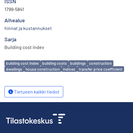
ISSN
1799-5841
Aihealue
hinnat ja kustannukset
Sarja
Building cost index
Avainsanat
building cost index
building costs
buildings
construction
dwellings
house construction
indices
transfer price coefficient
Tietueen kaikki tiedot