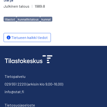
Julkinen talous
|
1989:8
Avainsanat
tilastot
kunnallistalous
kunnat
Tietueen kaikki tiedot
Tietopalvelu
029 551 2220
(arkisin klo 9.00-16.00)
info@stat.fi
Tietosuojaseloste