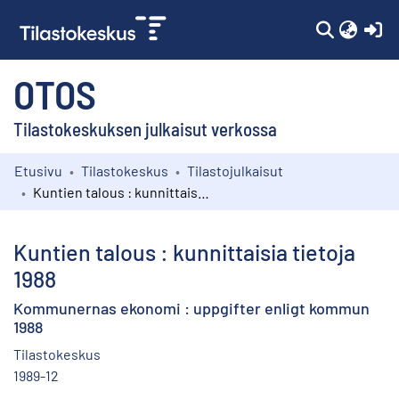
(c
OTOS
Tilastokeskuksen julkaisut verkossa
Etusivu
Tilastokeskus
Tilastojulkaisut
Kokoelmat
Kuntien talous : kunnittaisia tietoja 1988
Selaa
Kuntien talous : kunnittaisia tietoja
1988
Kommunernas ekonomi : uppgifter enligt kommun
1988
Tilastokeskus
1989-12