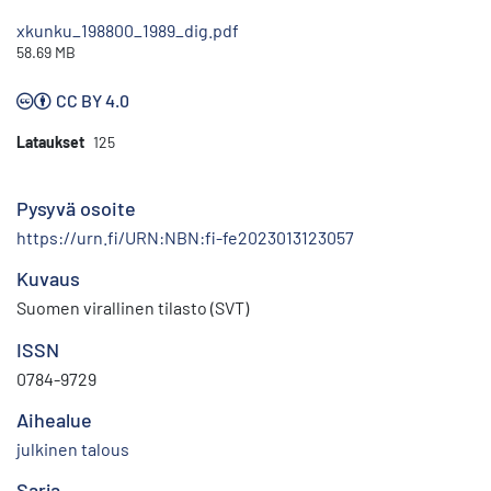
xkunku_198800_1989_dig.pdf
58.69 MB
CC BY 4.0
Lataukset
125
Pysyvä osoite
https://urn.fi/URN:NBN:fi-fe2023013123057
Kuvaus
Suomen virallinen tilasto (SVT)
ISSN
0784-9729
Aihealue
julkinen talous
Sarja