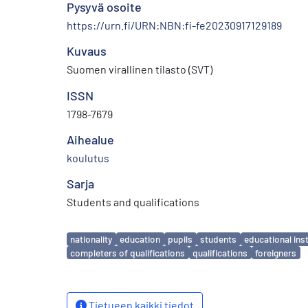
Pysyvä osoite
https://urn.fi/URN:NBN:fi-fe20230917129189
Kuvaus
Suomen virallinen tilasto (SVT)
ISSN
1798-7679
Aihealue
koulutus
Sarja
Students and qualifications
Avainsanat
nationality
education
pupils
students
educational inst
completers of qualifications
qualifications
foreigners
Tietueen kaikki tiedot