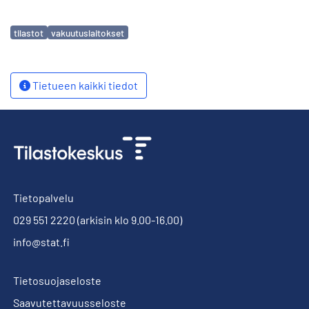
Avainsanat
tilastot
vakuutuslaitokset
Tietueen kaikki tiedot
Tietopalvelu
029 551 2220
(arkisin klo 9.00-16.00)
info@stat.fi
Tietosuojaseloste
Saavutettavuusseloste