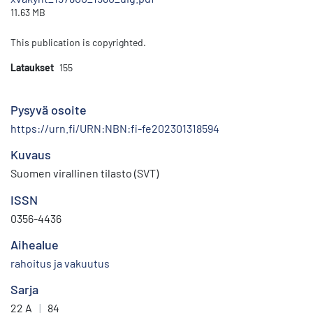
11.63 MB
This publication is copyrighted.
Lataukset
155
Pysyvä osoite
https://urn.fi/URN:NBN:fi-fe202301318594
Kuvaus
Suomen virallinen tilasto (SVT)
ISSN
0356-4436
Aihealue
rahoitus ja vakuutus
Sarja
22 A
|
84