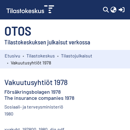
(c
OTOS
Tilastokeskuksen julkaisut verkossa
Etusivu
Tilastokeskus
Tilastojulkaisut
Kokoelmat
Vakuutusyhtiöt 1978
Selaa
Vakuutusyhtiöt 1978
Försäkringsbolagen 1978
The insurance companies 1978
Sosiaali- ja terveysministeriö
1980
xvakyht_197800_1980_dig.pdf