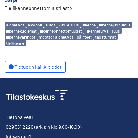
Tieliikenneonnettomuustilasto
Avainsanat
ajoneuvot
alkoholi
autot
kuolleisuus
liikenne
liikennejuopumus
liikennekuolemat
liikenneonnettomuudet
liikenneturvallisuus
liikennevahingot
moottoriajoneuvot
päihteet
tapaturmat
tieliikenne
Tietueen kaikki tiedot
Tietopalvelu
029 551 2220
(arkisin klo 9.00-16.00)
info@stat.fi