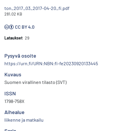
ton_2017_03_2017-04-20_fi.pdf
281.02 KB
CC BY 4.0
Lataukset
29
Pysyvä osoite
https://urn.fi/URN:NBN:fi-fe20230920133445
Kuvaus
Suomen virallinen tilasto (SVT)
ISSN
1798-758X
Aihealue
liikenne ja matkailu
Sarja