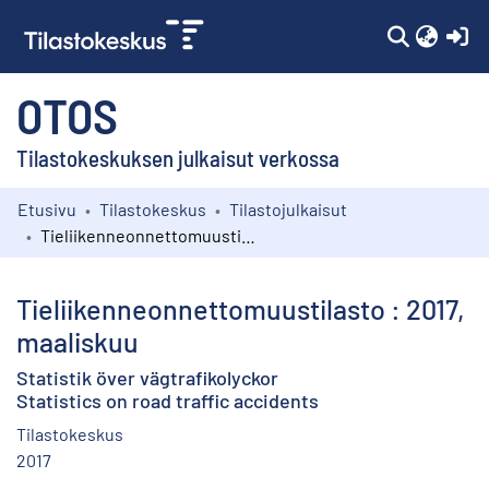
(c
OTOS
Tilastokeskuksen julkaisut verkossa
Etusivu
Tilastokeskus
Tilastojulkaisut
Kokoelmat
Tieliikenneonnettomuustilasto : 2017, maaliskuu
Selaa
Tieliikenneonnettomuustilasto : 2017,
maaliskuu
Statistik över vägtrafikolyckor
Statistics on road traffic accidents
Tilastokeskus
2017