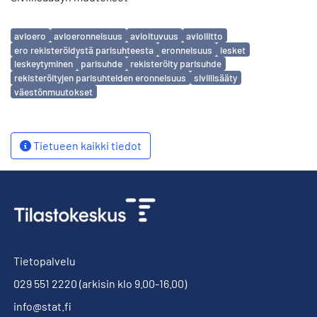
Avainsanat
avioero
avioeronneisuus
avioituvuus
avioliitto
ero rekisteröidystä parisuhteesta
eronneisuus
lesket
leskeytyminen
parisuhde
rekisteröity parisuhde
rekisteröityjen parisuhteiden eronneisuus
siviilisääty
väestönmuutokset
Tietueen kaikki tiedot
Tietopalvelu
029 551 2220
(arkisin klo 9.00-16.00)
info@stat.fi