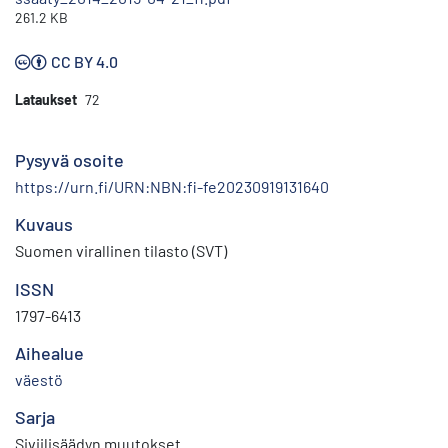
261.2 KB
CC BY 4.0
Lataukset
72
Pysyvä osoite
https://urn.fi/URN:NBN:fi-fe20230919131640
Kuvaus
Suomen virallinen tilasto (SVT)
ISSN
1797-6413
Aihealue
väestö
Sarja
Siviilisäädyn muutokset