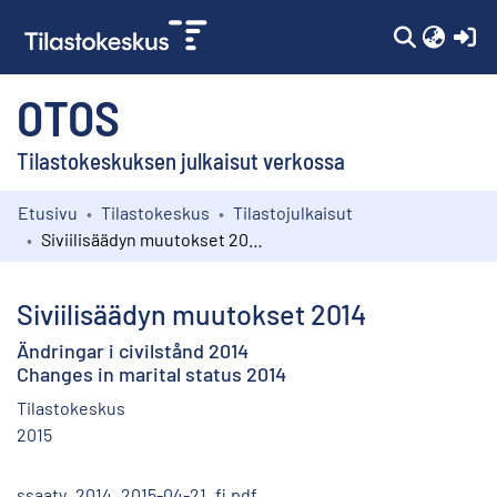
(c
OTOS
Tilastokeskuksen julkaisut verkossa
Etusivu
Tilastokeskus
Tilastojulkaisut
Kokoelmat
Siviilisäädyn muutokset 2014
Selaa
Siviilisäädyn muutokset 2014
Ändringar i civilstånd 2014
Changes in marital status 2014
Tilastokeskus
2015
ssaaty_2014_2015-04-21_fi.pdf