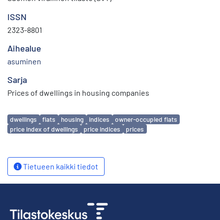
ISSN
2323-8801
Aihealue
asuminen
Sarja
Prices of dwellings in housing companies
Avainsanat
dwellings
flats
housing
indices
owner-occupied flats
price index of dwellings
price indices
prices
Tietueen kaikki tiedot