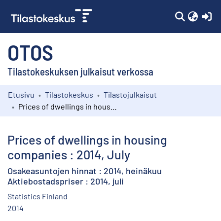
(c
OTOS
Tilastokeskuksen julkaisut verkossa
Etusivu
Tilastokeskus
Tilastojulkaisut
Kokoelmat
Prices of dwellings in housing companies : 2014, July
Selaa
Prices of dwellings in housing
companies : 2014, July
Osakeasuntojen hinnat : 2014, heinäkuu
Aktiebostadspriser : 2014, juli
Statistics Finland
2014