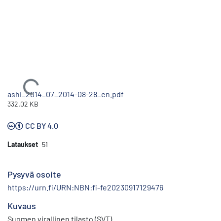
Ladataan...
ashi_2014_07_2014-08-28_en.pdf
332.02 KB
CC BY 4.0
Lataukset
51
Pysyvä osoite
https://urn.fi/URN:NBN:fi-fe20230917129476
Kuvaus
Suomen virallinen tilasto (SVT)