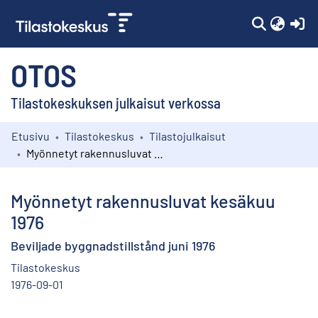
(c
OTOS
Tilastokeskuksen julkaisut verkossa
Etusivu
Tilastokeskus
Tilastojulkaisut
Kokoelmat
Myönnetyt rakennusluvat kesäkuu 1976
Selaa
Myönnetyt rakennusluvat kesäkuu
1976
Beviljade byggnadstillstånd juni 1976
Tilastokeskus
1976-09-01