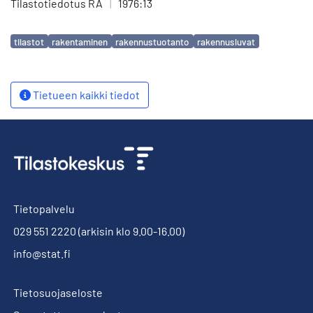
Tilastotiedotus RA
|
1976:13
Avainsanat
tilastot
rakentaminen
rakennustuotanto
rakennusluvat
Tietueen kaikki tiedot
Tietopalvelu
029 551 2220
(arkisin klo 9.00-16.00)
info@stat.fi
Tietosuojaseloste