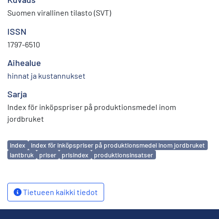
Suomen virallinen tilasto (SVT)
ISSN
1797-6510
Aihealue
hinnat ja kustannukset
Sarja
Index för inköpspriser på produktionsmedel inom
jordbruket
Avainsanat
index
index för inköpspriser på produktionsmedel inom jordbruket
lantbruk
priser
prisindex
produktionsinsatser
Tietueen kaikki tiedot