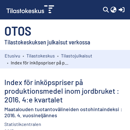
(c
OTOS
Tilastokeskuksen julkaisut verkossa
Etusivu
Tilastokeskus
Tilastojulkaisut
Kokoelmat
Index för inköpspriser på produktionsmedel inom jordbruket : 2016, 4:e kvartalet
Selaa
Index för inköpspriser på
produktionsmedel inom jordbruket :
2016, 4:e kvartalet
Maatalouden tuotantovälineiden ostohintaindeksi :
2016, 4. vuosineljännes
Statistikcentralen