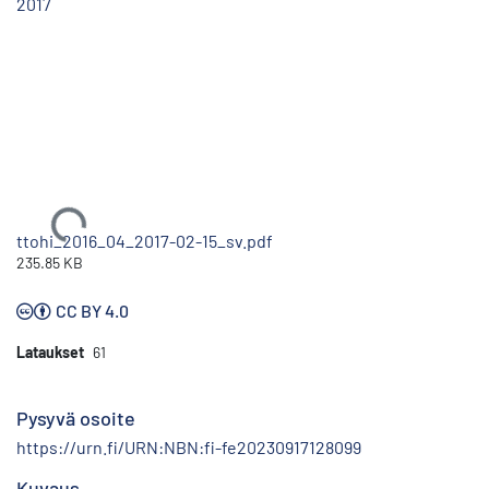
2017
Ladataan...
ttohi_2016_04_2017-02-15_sv.pdf
235.85 KB
CC BY 4.0
Lataukset
61
Pysyvä osoite
https://urn.fi/URN:NBN:fi-fe20230917128099
Kuvaus