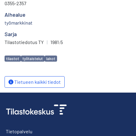
0355-2357
Aihealue
työmarkkinat
Sarja
Tilastotiedotus TY
|
1981:5
Avainsanat
tilastot
työtaistelut
lakot
Tietueen kaikki tiedot
Tietopalvelu