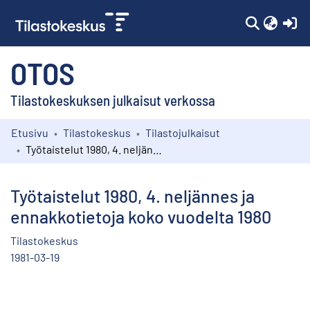
(c
OTOS
Tilastokeskuksen julkaisut verkossa
Etusivu
Tilastokeskus
Tilastojulkaisut
Kokoelmat
Työtaistelut 1980, 4. neljännes ja ennakkotietoja koko vuodelta 1980
Selaa
Työtaistelut 1980, 4. neljännes ja
ennakkotietoja koko vuodelta 1980
Tilastokeskus
1981-03-19