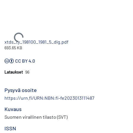
Ladataan...
xtds_ty_198100_1981_5_dig.pdf
693.65 KB
CC BY 4.0
Lataukset
96
Pysyvä osoite
https://urn.fi/URN:NBN:fi-fe2023013111487
Kuvaus
Suomen virallinen tilasto (SVT)
ISSN